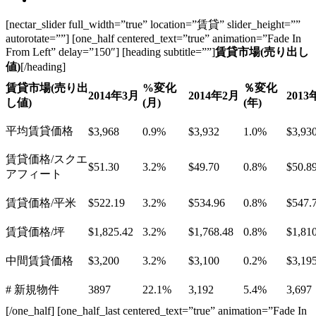
[nectar_slider full_width=”true” location=”賃貸” slider_height=””
autorotate=””] [one_half centered_text=”true” animation=”Fade In
From Left” delay=”150″] [heading subtitle=””]
賃貸市場
(
売り出し
値
)
[/heading]
賃貸市場
(
売り出
%
変化
％変化
2014
年
3
月
2014
年
2
月
2013
し値
)
(
月
)
(
年
)
平均賃貸価格
$3,968
0.9%
$3,932
1.0%
$3,93
賃貸価格/スクエ
$51.30
3.2%
$49.70
0.8%
$50.8
アフィート
賃貸価格/平米
$522.19
3.2%
$534.96
0.8%
$547.
賃貸価格/坪
$1,825.42
3.2%
$1,768.48
0.8%
$1,81
中間賃貸価格
$3,200
3.2%
$3,100
0.2%
$3,19
# 新規物件
3897
22.1%
3,192
5.4%
3,697
[/one_half] [one_half_last centered_text=”true” animation=”Fade In