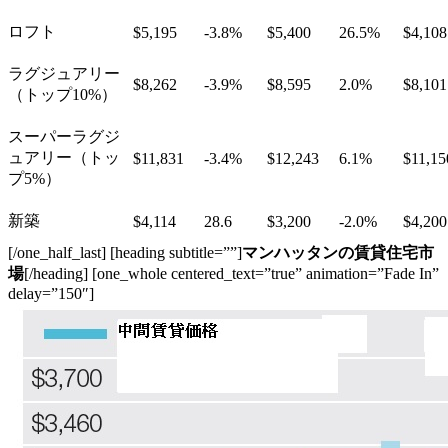
ロフト
$5,195
-3.8%
$5,400
26.5%
$4,108
ラグジュアリー
$8,262
-3.9%
$8,595
2.0%
$8,101
（トップ10%）
スーパーラグジ
ュアリー（トッ
$11,831
-3.4%
$12,243
6.1%
$11,15
プ5%）
新築
$4,114
28.6
$3,200
-2.0%
$4,200
[/one_half_last] [heading subtitle=””]
マンハッタンの賃貸住宅市
場
[/heading] [one_whole centered_text=”true” animation=”Fade In”
delay=”150″]