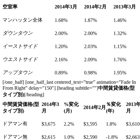
空室率
2014
年
3
月
2014
年
2
月
2013
年
3
月
マンハッタン全体
1.68%
1.87%
1.46%
ダウンタウン
2.00%
2.00%
1.32%
イーストサイド
1.20%
2.03%
1.15%
ウエストサイド
2.16%
2.09%
1.76%
アップタウン
0.89%
0.98%
1.95%
[/one_half] [one_half_last centered_text=”true” animation=”Fade In
From Right” delay=”150″] [heading subtitle=””]
中間賃貸価格(型
タイプ別)
[/heading]
中間賃貸価格
(
型
2014
年
3
%
変化
％変化
2013
2014
年
2
月
タイプ別
)
月
(
月
)
(
年
)
月
ドアマン有
$3,675
2.2%
$3,595
1.8%
$3,610
ドアマン無
$2,615
1.0%
$2,590
-1.8%
$2,663