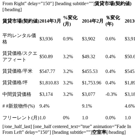
From Right” delay=”150″] [heading subtitle=””]
賃貸市場(契約値)
[/heading]
%
変化
％変化
賃貸市場
(
契約値
)
2014
年
3
月
2014
年
2
月
2013
(
月
)
(
年
)
平均レンタル価
$3,936
0.9%
$3,902
0.6%
$3,9
格
賃貸価格/スクエ
$50.89
3.2%
$49.32
0.4%
$50.
アフィート
賃貸価格/平米
$547.77
3.2%
$455.53
0.4%
$545
賃貸価格/坪
$1,810.83
3.2%
$1,753.96
0.4%
$1,8
中間賃貸価格
$3,174
3.2%
$3,077
-0.3%
$3,1
# #新規物件(%)
9.4%
9.1%
4.6%
フリーレント(月)
1.0
0%
1.0
0.0%
1.0
[/one_half_last] [one_half centered_text=”true” animation=”Fade In
From Left” delay=”150″] [heading subtitle=””]
空室率
[/heading]